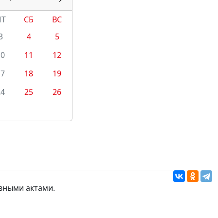
ПТ
СБ
ВС
3
4
5
10
11
12
17
18
19
24
25
26
вными актами.