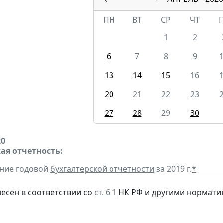
ПН
ВТ
СР
ЧТ
1
2
6
7
8
9
13
14
15
16
20
21
22
23
27
28
29
30
20
ая отчетность:
ение годовой
бухгалтерской отчетности
за 2019 г.
*
несен в соответствии со
ст. 6.1
НК РФ и другими нормати