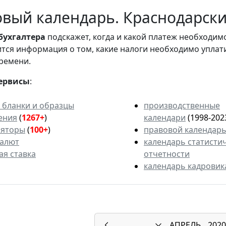
вый календарь. Краснодарский
бухгалтера
подскажет, когда и какой платеж необходи
вится информация о том, какие налоги необходимо уплат
ремени.
ервисы
:
 бланки и образцы
производственные
ения
(
1267+
)
календари
(1998-202
ляторы
(
100+
)
правовой календар
валют
календарь статисти
ая ставка
отчетности
календарь кадровик
АПРЕЛЬ
2020