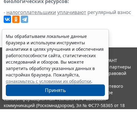
биологических ресурсов:
-
налогоплательщики
уплачивают
регулярный взнос
Мы обрабатываем локальные данные
браузера и используем инструменты
аналитики в целях улучшения и обеспечения
работоспособности сайта, статистических
© ООО "НПП "ГАРАНТ-СЕРВИС", 2026. Система ГАРАНТ
исследований и обзоров. Вы можете
выпускается с 1990 года. Компания "Гарант" и ее партнеры
запретить обработку указанных данных в
являются участниками Российской ассоциации правовой
настройках браузера. Пожалуйста,
информации ГАРАНТ.
ознакомьтесь с условиями их обработки
.
Портал ГАРАНТ.РУ зарегистрирован в качестве сетевого
Принять
издания Федеральной службой по надзору в сфере
связи,информационных технологий и массовых
коммуникаций (Роскомнадзором), Эл № ФС77-58365 от 18
июня 2014 года.
16+
Контакты
8-800-200-88-88