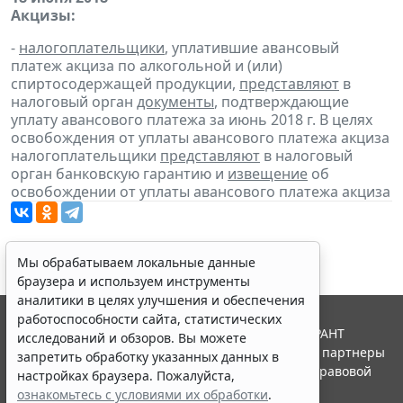
Акцизы:
-
налогоплательщики
, уплатившие авансовый
платеж акциза по алкогольной и (или)
спиртосодержащей продукции,
представляют
в
налоговый орган
документы
, подтверждающие
уплату авансового платежа за июнь 2018 г. В целях
освобождения от уплаты авансового платежа акциза
налогоплательщики
представляют
в налоговый
орган банковскую гарантию и
извещение
об
освобождении от уплаты авансового платежа акциза
Мы обрабатываем локальные данные
браузера и используем инструменты
аналитики в целях улучшения и обеспечения
работоспособности сайта, статистических
© ООО "НПП "ГАРАНТ-СЕРВИС", 2026. Система ГАРАНТ
исследований и обзоров. Вы можете
выпускается с 1990 года. Компания "Гарант" и ее партнеры
запретить обработку указанных данных в
являются участниками Российской ассоциации правовой
настройках браузера. Пожалуйста,
информации ГАРАНТ.
ознакомьтесь с условиями их обработки
.