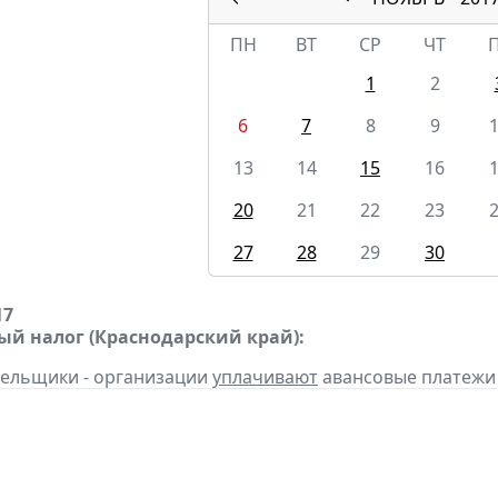
ПН
ВТ
СР
ЧТ
1
2
6
7
8
9
13
14
15
16
20
21
22
23
27
28
29
30
17
ый налог (Краснодарский край):
тельщики - организации
уплачивают
авансовые платежи по