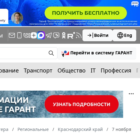
м
Войти
Eng
Перейти в систему ГАРАНТ
ование
Транспорт
Общество
IT
Профессия
П
тера
Региональные
Краснодарский край
7 ноября