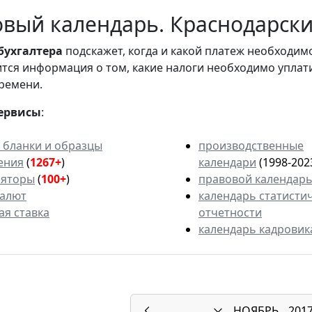
вый календарь. Краснодарский
бухгалтера
подскажет, когда и какой платеж необходи
вится информация о том, какие налоги необходимо уплат
ремени.
ервисы
:
 бланки и образцы
производственные
ения
(
1267+
)
календари
(1998-202
ляторы
(
100+
)
правовой календар
валют
календарь статисти
ая ставка
отчетности
календарь кадровик
НОЯБРЬ
201