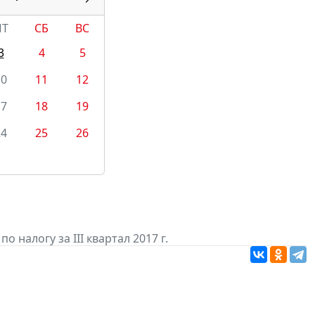
ПТ
СБ
ВС
3
4
5
10
11
12
17
18
19
24
25
26
 налогу за III квартал 2017 г.