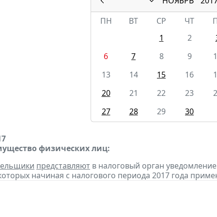
НОЯБРЬ
201
ПН
ВТ
СР
ЧТ
1
2
6
7
8
9
13
14
15
16
20
21
22
23
27
28
29
30
17
мущество физических лиц:
тельщики
представляют
в налоговый орган уведомление
оторых начиная с налогового периода 2017 года приме