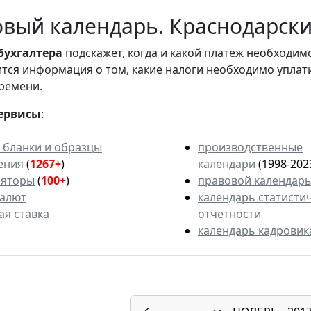
вый календарь. Краснодарский
бухгалтера
подскажет, когда и какой платеж необходи
вится информация о том, какие налоги необходимо уплат
ремени.
ервисы
:
 бланки и образцы
производственные
ения
(
1267+
)
календари
(1998-202
ляторы
(
100+
)
правовой календар
валют
календарь статисти
ая ставка
отчетности
календарь кадровик