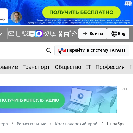
м
Войти
Eng
Перейти в систему ГАРАНТ
ование
Транспорт
Общество
IT
Профессия
П
тера
Региональные
Краснодарский край
1 ноября