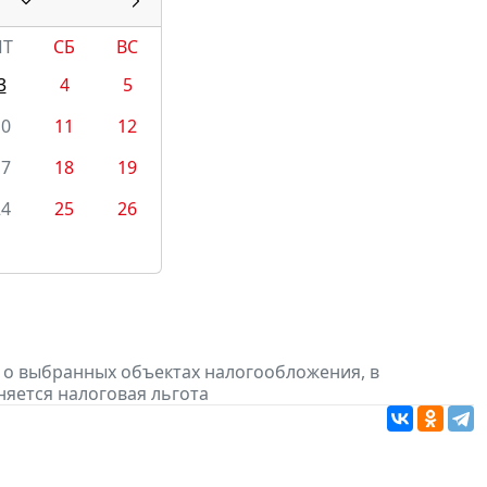
7
ПТ
СБ
ВС
3
4
5
10
11
12
17
18
19
24
25
26
 о выбранных объектах налогообложения, в
няется налоговая льгота