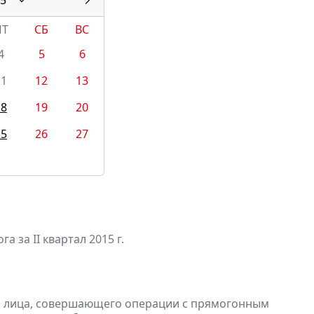
ПТ
СБ
ВС
4
5
6
11
12
13
18
19
20
25
26
27
а за II квартал 2015 г.
и лица, совершающего операции с прямогонным