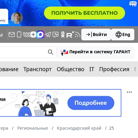
м
Войти
Eng
Перейти в систему ГАРАНТ
ование
Транспорт
Общество
IT
Профессия
П
тера
Региональные
Краснодарский край
25