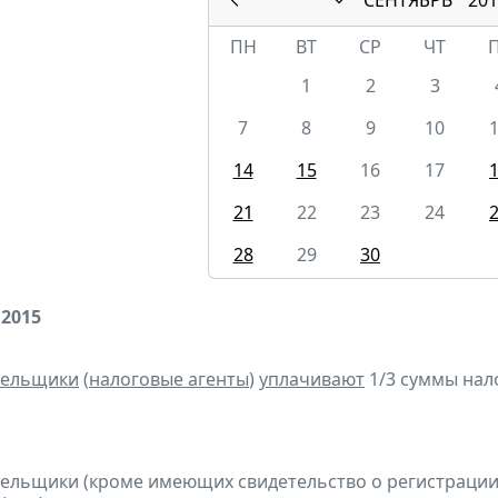
ПН
ВТ
СР
ЧТ
1
2
3
7
8
9
10
14
15
16
17
21
22
23
24
28
29
30
 2015
тельщики
(
налоговые агенты
)
уплачивают
1/3 суммы налог
тельщики (кроме имеющих свидетельство о регистраци