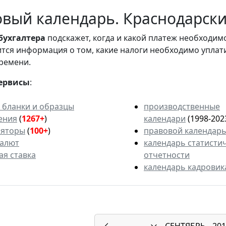
вый календарь. Краснодарский
бухгалтера
подскажет, когда и какой платеж необходи
вится информация о том, какие налоги необходимо уплат
ремени.
ервисы
:
 бланки и образцы
производственные
ения
(
1267+
)
календари
(1998-202
ляторы
(
100+
)
правовой календар
валют
календарь статисти
ая ставка
отчетности
календарь кадровик
СЕНТЯБРЬ
201