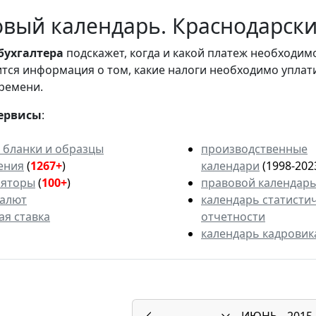
вый календарь. Краснодарский
бухгалтера
подскажет, когда и какой платеж необходи
вится информация о том, какие налоги необходимо уплат
ремени.
ервисы
:
 бланки и образцы
производственные
ения
(
1267+
)
календари
(1998-202
ляторы
(
100+
)
правовой календар
валют
календарь статисти
ая ставка
отчетности
календарь кадровик
ИЮНЬ
2015