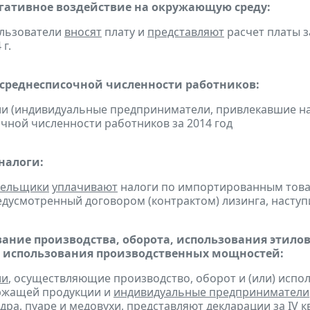
егативное воздействие на окружающую среду:
ользователи
вносят
плату и
представляют
расчет платы з
 г.
 среднесписочной численности работников:
ии (индивидуальные предприниматели, привлекавшие н
чной численности работников за 2014 год
налоги:
тельщики
уплачивают
налоги по импортированным товара
едусмотренный договором (контрактом) лизинга, наступ
ание производства, оборота, использования этило
 использования производственных мощностей:
ии
, осуществляющие производство, оборот и (или) испо
ржащей продукции и
индивидуальные предприниматели
дра, пуаре и медовухи,
представляют
декларации за IV кв