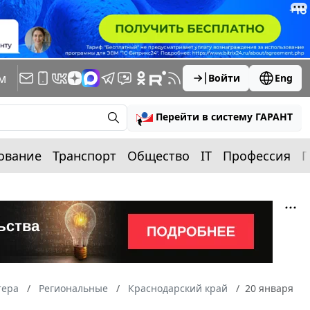
м
Войти
Eng
Перейти в систему ГАРАНТ
ование
Транспорт
Общество
IT
Профессия
П
тера
Региональные
Краснодарский край
20 января