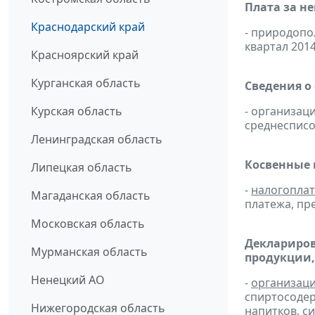
Плата за н
Краснодарский край
- природоп
квартал 2014
Красноярский край
Курганская область
Сведения о
Курская область
- организац
среднесписо
Ленинградская область
Косвенные 
Липецкая область
-
налогопла
Магаданская область
платежа, пр
Московская область
Деклариров
Мурманская область
продукции,
Ненецкий АО
-
организац
спиртосоде
Нижегородская область
напитков, си