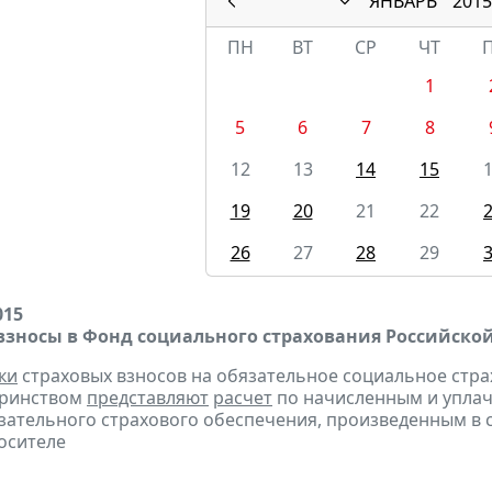
ЯНВАРЬ
2015
ПН
ВТ
СР
ЧТ
1
5
6
7
8
12
13
14
15
19
20
21
22
26
27
28
29
015
взносы в Фонд социального страхования Российско
ки
страховых взносов на обязательное социальное стра
еринством
представляют
расчет
по начисленным и уплач
зательного страхового обеспечения, произведенным в сче
осителе