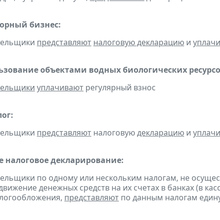
горный бизнес:
ательщики
представляют
налоговую декларацию
и
уплач
льзование объектами водных биологических ресурсо
тельщики
уплачивают
регулярный взнос
ог:
ательщики
представляют
налоговую
декларацию
и
уплач
 налоговое декларирование:
тельщики по одному или нескольким налогам, не осуще
движение денежных средств на их счетах в банках (в ка
алогообложения,
представляют
по данным налогам един