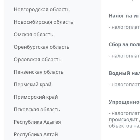
Новгородская область
Налог на и
Новосибирская область
- налогопл
Омская область
Сбор за по
Оренбургская область
-
налогопла
Орловская область
Пензенская область
Водный нал
Пермский край
- налогопл
Приморский край
Упрощенное
Псковская область
- налогопла
происходит 
Республика Адыгея
объектов н
Республика Алтай