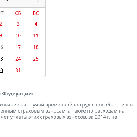
ПТ
СБ
ВС
2
3
4
9
10
11
16
17
18
23
24
25
30
31
й Федерации:
хование на случай временной нетрудоспособности и в
енным страховым взносам, а также по расходам на
т уплаты этих страховых взносов, за 2014 г. на