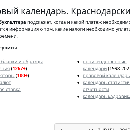
вый календарь. Краснодарский
бухгалтера
подскажет, когда и какой платеж необходи
вится информация о том, какие налоги необходимо уплат
ремени.
ервисы
:
 бланки и образцы
производственные
ения
(
1267+
)
календари
(1998-202
ляторы
(
100+
)
правовой календар
валют
календарь статисти
ая ставка
отчетности
календарь кадровик