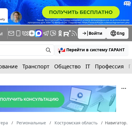
м
Войти
Eng
Перейти в систему ГАРАНТ
ование
Транспорт
Общество
IT
Профессия
П
тера
Региональные
Костромская область
Навигатор.