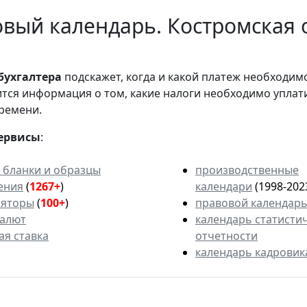
вый календарь. Костромская о
бухгалтера
подскажет, когда и какой платеж необходи
вится информация о том, какие налоги необходимо уплат
ремени.
ервисы
:
 бланки и образцы
производственные
ения
(
1267+
)
календари
(1998-202
ляторы
(
100+
)
правовой календар
валют
календарь статисти
ая ставка
отчетности
календарь кадровик