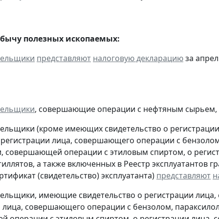
обычу полезных ископаемых:
тельщики
представляют
налоговую декларацию
за апрель
тельщики
, совершающие операции с нефтяным сырьем,
тельщики (кроме имеющих свидетельство о регистраци
 регистрации лица, совершающего операции с бензолом
, совершающей операции с этиловым спиртом, о регис
тиллятов, а также включенных в Реестр эксплуатантов 
тификат (свидетельство) эксплуатанта)
представляют
н
тельщики, имеющие свидетельство о регистрации лица
 лица, совершающего операции с бензолом, параксилол
 операции с этиловым спиртом, о регистрации лица, 