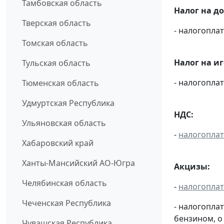
Тамбовская область
Налог на д
Тверская область
- налогопл
Томская область
Налог на и
Тульская область
- налогопл
Тюменская область
Удмуртская Республика
НДС:
Ульяновская область
-
налогопла
Хабаровский край
Ханты-Мансийский АО-Югра
Акцизы:
Челябинская область
-
налогопла
Чеченская Республика
- налогопла
бензином, о
Чувашская Республика