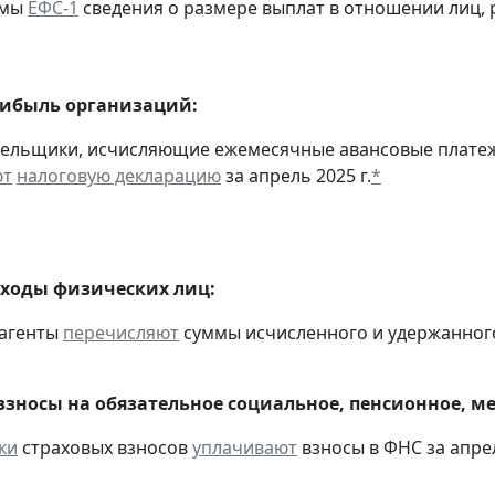
рмы
ЕФС-1
сведения о размере выплат в отношении лиц,
рибыль организаций:
тельщики, исчисляющие ежемесячные авансовые платеж
ют
налоговую декларацию
за апрель 2025 г.
*
оходы физических лиц:
 агенты
перечисляют
суммы исчисленного и удержанного н
взносы на обязательное социальное, пенсионное, м
ки
страховых взносов
уплачивают
взносы в ФНС за апрел