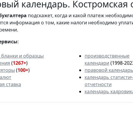
вый календарь. Костромская 
бухгалтера
подскажет, когда и какой платеж необходи
вится информация о том, какие налоги необходимо уплат
ремени.
ервисы
:
 бланки и образцы
производственные
ения
(
1267+
)
календари
(1998-202
ляторы
(
100+
)
правовой календар
валют
календарь статисти
ая ставка
отчетности
календарь кадровик