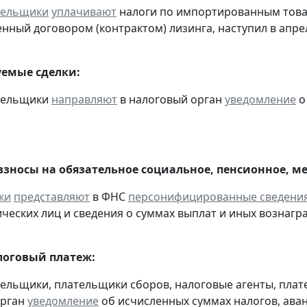
тельщики
уплачивают
налоги по импортированным товара
нный договором (контрактом) лизинга, наступил в апре
емые сделки:
ательщики
направляют
в налоговый орган
уведомление
о
взносы на обязательное социальное, пенсионное, м
ки
представляют
в ФНС
персонифицированные сведени
ческих лиц и сведения о суммах выплат и иных вознаграж
оговый платеж:
тельщики, плательщики сборов, налоговые агенты, пла
орган
уведомление
об исчисленных суммах налогов, аван