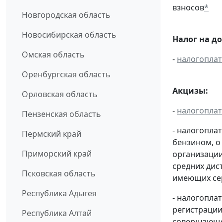
взносов
*
Новгородская область
Новосибирская область
Налог на д
Омская область
-
налогопла
Оренбургская область
Акцизы:
Орловская область
-
налогопла
Пензенская область
- налогопла
Пермский край
бензином, о
Приморский край
организации
средних дис
Псковская область
имеющих сер
Республика Адыгея
- налогопла
регистрации
Республика Алтай
совершающей