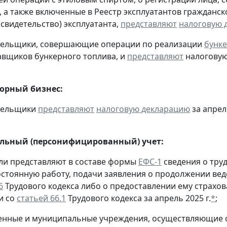
, а также включенные в Реестр эксплуатантов граждан
(свидетельство) эксплуатанта,
представляют
налоговую 
ательщики, совершающие операции по реализации
бунке
авщиков бункерного топлива, и
представляют
налоговую
горный бизнес:
ательщики
представляют
налоговую декларацию
за апрель
льный (персонифицированный) учет:
ели представляют в составе формы
ЕФС-1
сведения о труд
остоянную работу, подачи заявления о продолжении вед
6
Трудового кодекса либо о предоставлении ему страхов
и со
статьей 66.1
Трудового кодекса за апрель 2025 г.
*
;
твенные и муниципальные учреждения, осуществляющие