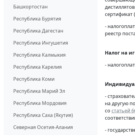
Башкортостан
дистиллятов
сертификат 
Республика Бурятия
- налогопл
Республика Дагестан
реестр пост
Республика Ингушетия
Налог на и
Республика Калмыкия
- налогопл
Республика Карелия
Республика Коми
Индивидуа
Республика Марий Эл
- страховат
Республика Мордовия
на другую п
со
статьей 6
Республика Саха (Якутия)
соответстви
Северная Осетия-Алания
- государс