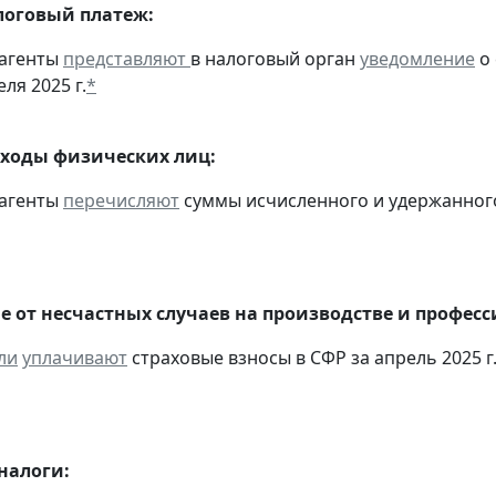
оговый платеж:
 агенты
представляют
в налоговый орган
уведомление
о 
еля 2025 г.
*
оходы физических лиц:
 агенты
перечисляют
суммы исчисленного и удержанного н
е от несчастных случаев на производстве и профес
ли
уплачивают
страховые взносы в СФР за апрель 2025 г
налоги: