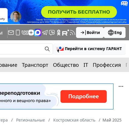
м
Войти
Eng
Перейти в систему ГАРАНТ
ование
Транспорт
Общество
IT
Профессия
П
тера
Региональные
Костромская область
Май 2025