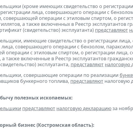
тельщики (кроме имеющих свидетельство о регистраци
 регистрации лица, совершающего операции с бензолом
, совершающей операции с этиловым спиртом, о регис
тиллятов, а также включенных в Реестр эксплуатантов 
тификат (свидетельство) эксплуатанта)
представляют
н
тельщики, имеющие свидетельство о регистрации лица
 лица, совершающего операции с бензолом, параксилол
 операции с этиловым спиртом, о регистрации лица, 
, а также включенные в Реестр эксплуатантов граждан
(свидетельство) эксплуатанта,
представляют
налоговую 
ательщики, совершающие операции по реализации
бунке
авщиков бункерного топлива,
представляют
налоговую д
обычу полезных ископаемых:
тельщики
представляют
налоговую декларацию
за ноябр
орный бизнес (Костромская область):