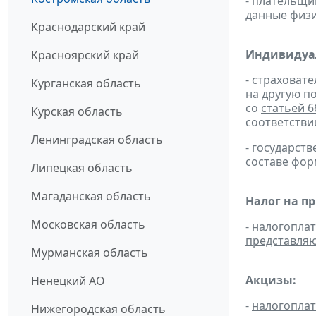
-
плательщи
данные физи
Краснодарский край
Индивидуа
Красноярский край
- страховат
Курганская область
на другую п
со
статьей 6
Курская область
соответстви
Ленинградская область
- государс
составе фо
Липецкая область
Магаданская область
Налог на п
Московская область
- налогопла
представля
Мурманская область
Акцизы:
Ненецкий АО
-
налогопла
Нижегородская область