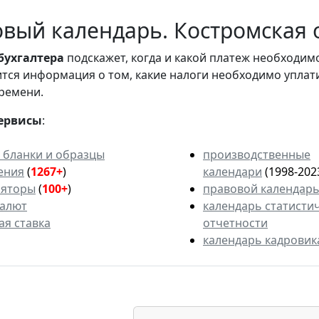
вый календарь. Костромская о
бухгалтера
подскажет, когда и какой платеж необходи
вится информация о том, какие налоги необходимо уплат
ремени.
ервисы
:
 бланки и образцы
производственные
ения
(
1267+
)
календари
(1998-202
ляторы
(
100+
)
правовой календар
валют
календарь статисти
ая ставка
отчетности
календарь кадровик