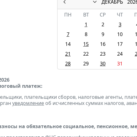
ДЕКАБРЬ
202
ПН
ВТ
СР
ЧТ
1
2
3
7
8
9
10
14
15
16
17
21
22
23
24
28
29
30
31
2026
оговый платеж:
тельщики, плательщики сборов, налоговые агенты, пла
орган
уведомление
об исчисленных суммах налогов, аван
взносы на обязательное социальное, пенсионное, м