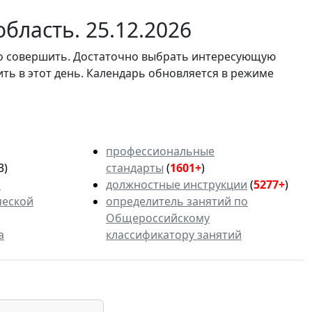
бласть. 25.12.2026
мо совершить. Достаточно выбрать интересующую
ить в этот день. Календарь обновляется в режиме
профессиональные
3)
стандарты
(
1601+
)
ь
должностные инструкции
(
5277+
)
ческой
определитель занятий по
Общероссийскому
а
классификатору занятий