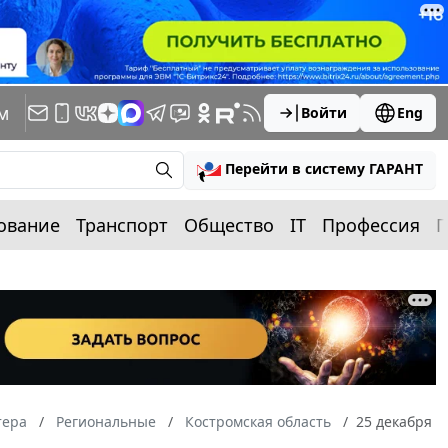
м
Войти
Eng
Перейти в систему ГАРАНТ
ование
Транспорт
Общество
IT
Профессия
П
тера
Региональные
Костромская область
25 декабря