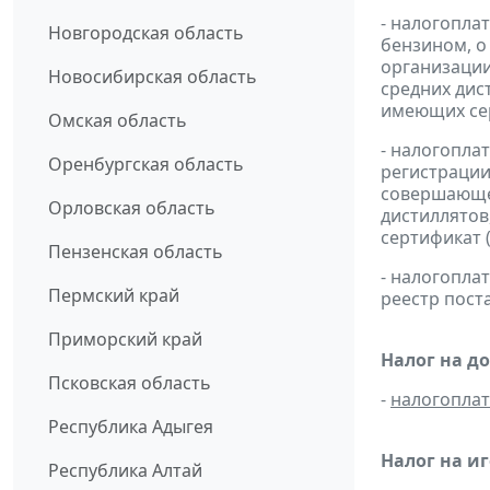
- налогопла
Новгородская область
бензином, о
организации
Новосибирская область
средних дис
имеющих сер
Омская область
- налогопла
Оренбургская область
регистрации
совершающей
Орловская область
дистиллятов
сертификат 
Пензенская область
- налогопл
Пермский край
реестр пост
Приморский край
Налог на д
Псковская область
-
налогопла
Республика Адыгея
Налог на иг
Республика Алтай