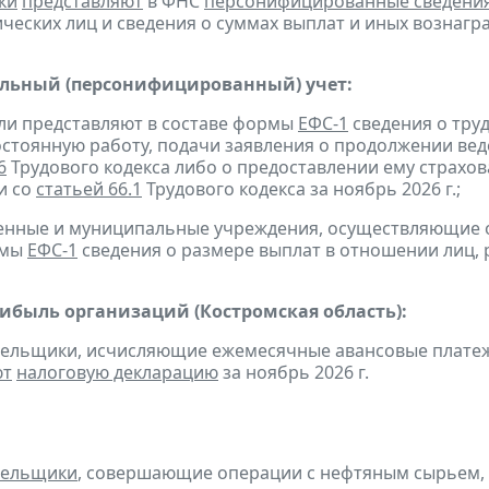
ки
представляют
в ФНС
персонифицированные сведени
ческих лиц и сведения о суммах выплат и иных вознаграж
льный (персонифицированный) учет:
ели представляют в составе формы
ЕФС-1
сведения о труд
остоянную работу, подачи заявления о продолжении вед
6
Трудового кодекса либо о предоставлении ему страхов
и со
статьей 66.1
Трудового кодекса за ноябрь 2026 г.;
твенные и муниципальные учреждения, осуществляющие
рмы
ЕФС-1
сведения о размере выплат в отношении лиц, 
рибыль организаций (Костромская область):
тельщики, исчисляющие ежемесячные авансовые платеж
ют
налоговую декларацию
за ноябрь 2026 г.
тельщики
, совершающие операции с нефтяным сырьем,