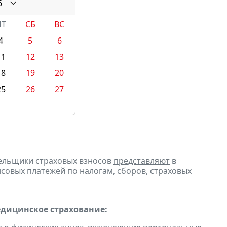
6
ПТ
СБ
ВС
4
5
6
11
12
13
18
19
20
25
26
27
тельщики страховых взносов
представляют
в
совых платежей по налогам, сборов, страховых
едицинское страхование: