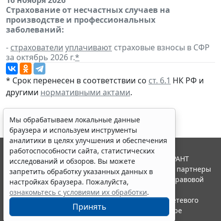
Страхование от несчастных случаев на
производстве и профессиональных
заболеваний:
-
страхователи
уплачивают
страховые взносы в СФР
за октябрь 2026 г.
*
* Срок перенесен в соответствии со
ст. 6.1
НК РФ и
другими
нормативными актами
.
Мы обрабатываем локальные данные
браузера и используем инструменты
аналитики в целях улучшения и обеспечения
работоспособности сайта, статистических
© ООО "НПП "ГАРАНТ-СЕРВИС", 2026. Система ГАРАНТ
исследований и обзоров. Вы можете
выпускается с 1990 года. Компания "Гарант" и ее партнеры
запретить обработку указанных данных в
являются участниками Российской ассоциации правовой
настройках браузера. Пожалуйста,
информации ГАРАНТ.
ознакомьтесь с условиями их обработки
.
Портал ГАРАНТ.РУ зарегистрирован в качестве сетевого
Принять
издания Федеральной службой по надзору в сфере
связи,информационных технологий и массовых