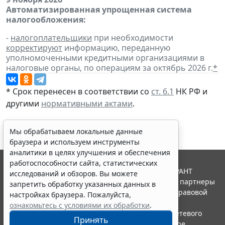
Автоматизированная упрощенная система
налогообложения:
-
налогоплательщики
при необходимости
корректируют
информацию, переданную
уполномоченными кредитными организациями в
налоговые органы, по операциям за октябрь 2026 г.
*
* Срок перенесен в соответствии со
ст. 6.1
НК РФ и
другими
нормативными актами
.
Мы обрабатываем локальные данные
браузера и используем инструменты
аналитики в целях улучшения и обеспечения
работоспособности сайта, статистических
© ООО "НПП "ГАРАНТ-СЕРВИС", 2026. Система ГАРАНТ
исследований и обзоров. Вы можете
выпускается с 1990 года. Компания "Гарант" и ее партнеры
запретить обработку указанных данных в
являются участниками Российской ассоциации правовой
настройках браузера. Пожалуйста,
информации ГАРАНТ.
ознакомьтесь с условиями их обработки
.
Портал ГАРАНТ.РУ зарегистрирован в качестве сетевого
Принять
издания Федеральной службой по надзору в сфере