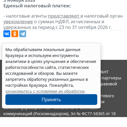
Единый налоговый платеж:
- налоговые агенты
представляют
в налоговый орган
уведомление
о суммах НДФЛ, исчисленных и
удержанных за период с 23 по 31 октября 2026 г.
Мы обрабатываем локальные данные
браузера и используем инструменты
аналитики в целях улучшения и обеспечения
работоспособности сайта, статистических
© ООО "НПП "ГАРАНТ-СЕРВИС", 2026. Система ГАРАНТ
исследований и обзоров. Вы можете
выпускается с 1990 года. Компания "Гарант" и ее партнеры
запретить обработку указанных данных в
являются участниками Российской ассоциации правовой
настройках браузера. Пожалуйста,
информации ГАРАНТ.
ознакомьтесь с условиями их обработки
.
Портал ГАРАНТ.РУ зарегистрирован в качестве сетевого
Принять
издания Федеральной службой по надзору в сфере
связи,информационных технологий и массовых
коммуникаций (Роскомнадзором), Эл № ФС77-58365 от 18
июня 2014 года.