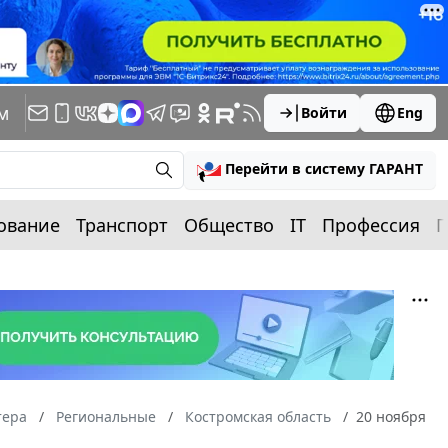
м
Войти
Eng
Перейти в систему ГАРАНТ
ование
Транспорт
Общество
IT
Профессия
П
тера
Региональные
Костромская область
20 ноября