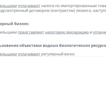
тельщики
уплачивают
налоги по импортированным товара
едусмотренный договором (контрактом) лизинга, наступ
горный бизнес:
ательщики
представляют
налоговую декларацию
и
уплач
льзование объектами водных биологических ресурсо
тельщики
уплачивают
регулярный взнос