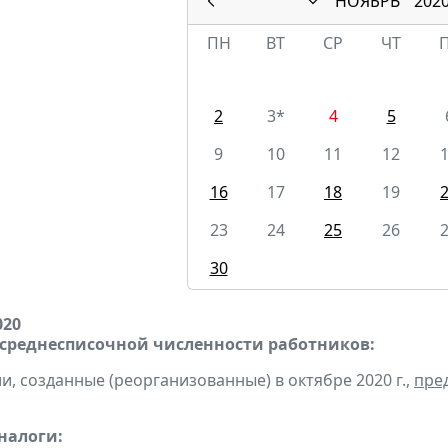
НОЯБРЬ
202
ПН
ВТ
СР
ЧТ
2
3*
4
5
9
10
11
12
16
17
18
19
23
24
25
26
30
020
 среднесписочной численности работников:
и, созданные (реорганизованные) в октябре 2020 г.,
пре
налоги: