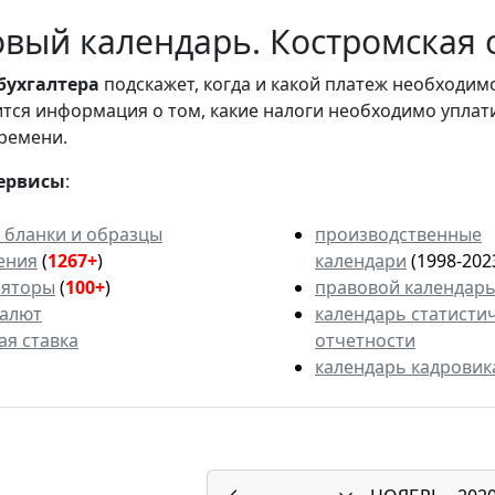
вый календарь. Костромская о
бухгалтера
подскажет, когда и какой платеж необходи
вится информация о том, какие налоги необходимо уплат
ремени.
ервисы
:
 бланки и образцы
производственные
ения
(
1267+
)
календари
(1998-202
ляторы
(
100+
)
правовой календар
валют
календарь статисти
ая ставка
отчетности
календарь кадровик