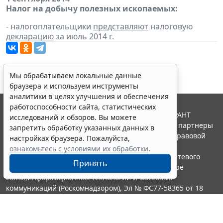
Налог на добычу полезных ископаемых:
- налогоплательщики
представляют
налоговую
декларацию
за июль 2014 г.
Мы обрабатываем локальные данные
браузера и используем инструменты
аналитики в целях улучшения и обеспечения
работоспособности сайта, статистических
© ООО "НПП "ГАРАНТ-СЕРВИС", 2026. Система ГАРАНТ
исследований и обзоров. Вы можете
выпускается с 1990 года. Компания "Гарант" и ее партнеры
запретить обработку указанных данных в
являются участниками Российской ассоциации правовой
настройках браузера. Пожалуйста,
информации ГАРАНТ.
ознакомьтесь с условиями их обработки
.
Портал ГАРАНТ.РУ зарегистрирован в качестве сетевого
Принять
издания Федеральной службой по надзору в сфере
связи,информационных технологий и массовых
коммуникаций (Роскомнадзором), Эл № ФС77-58365 от 18
июня 2014 года.
16+