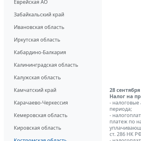
Еврейская АО
Забайкальский край
Ивановская область
Иркутская область
Кабардино-Балкария
Калининградская область
Калужская область
Камчатский край
28 сентября
Налог на п
Карачаево-Черкессия
- налоговые
периода;
Кемеровская область
- налогопла
платеж по на
Кировская область
уплачивающи
ст. 286 НК РФ
Костромская область
- налогопл