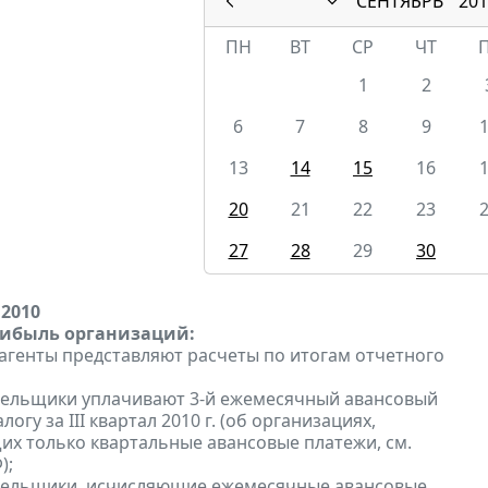
СЕНТЯБРЬ
201
ПН
ВТ
СР
ЧТ
1
2
6
7
8
9
13
14
15
16
20
21
22
23
27
28
29
30
 2010
рибыль организаций:
 агенты представляют расчеты по итогам отчетного
тельщики уплачивают 3-й ежемесячный авансовый
логу за III квартал 2010 г. (об организациях,
х только квартальные авансовые платежи, см.
);
ательщики, исчисляющие ежемесячные авансовые