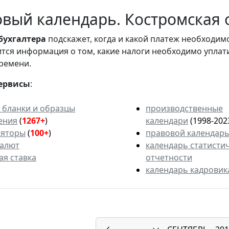
вый календарь. Костромская о
бухгалтера
подскажет, когда и какой платеж необходи
вится информация о том, какие налоги необходимо уплат
ремени.
ервисы
:
 бланки и образцы
производственные
ения
(
1267+
)
календари
(1998-202
ляторы
(
100+
)
правовой календар
валют
календарь статисти
ая ставка
отчетности
календарь кадровик