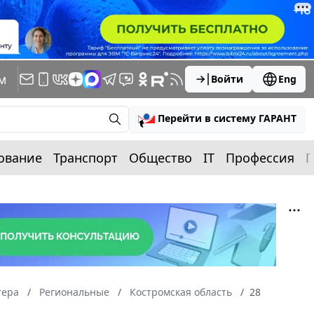
м
Войти
Eng
Перейти в систему ГАРАНТ
ование
Транспорт
Общество
IT
Профессия
П
тера
Региональные
Костромская область
28