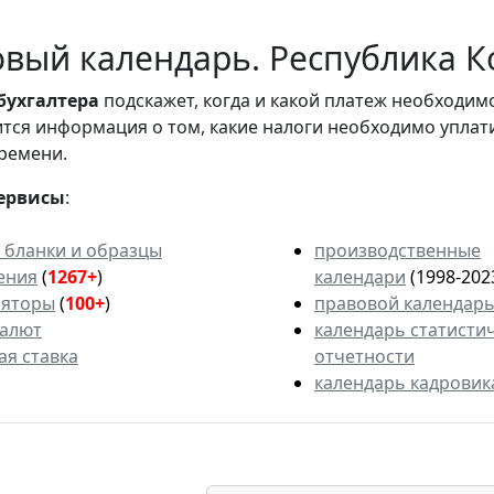
вый календарь. Республика Ко
бухгалтера
подскажет, когда и какой платеж необходи
вится информация о том, какие налоги необходимо уплат
ремени.
ервисы
:
 бланки и образцы
производственные
ения
(
1267+
)
календари
(1998-202
ляторы
(
100+
)
правовой календар
валют
календарь статисти
ая ставка
отчетности
календарь кадровик