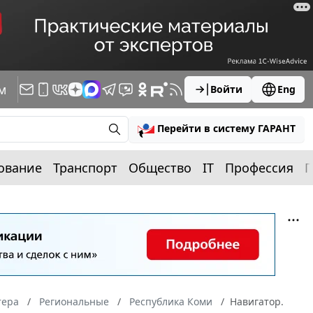
м
Войти
Eng
Перейти в систему ГАРАНТ
ование
Транспорт
Общество
IT
Профессия
П
тера
Региональные
Республика Коми
Навигатор.