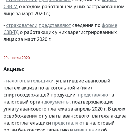
СЗВ-М
о каждом работающем у них застрахованном
лице за март 2020 г.;
-
страхователи
представляют
сведения по
форме
СЗВ-ТД
о работающих у них зарегистрированных
лицах за март 2020 г.
20 апреля 2020
Акцизы:
-
налогоплательщики
, уплатившие авансовый
платеж акциза по алкогольной и (или)
спиртосодержащей продукции,
представляют
в
налоговый орган
документы
, подтверждающие
уплату авансового платежа за апрель 2020 г. В целях
освобождения от уплаты авансового платежа акциза
налогоплательщики
представляют
в налоговый
орган банковскую гарантию и
извещение
об