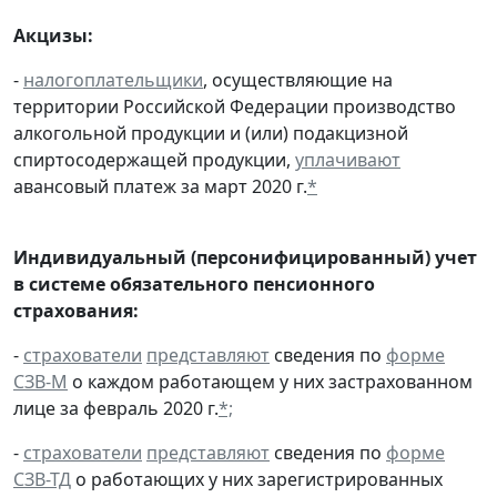
Акцизы:
-
налогоплательщики
, осуществляющие на
территории Российской Федерации производство
алкогольной продукции и (или) подакцизной
спиртосодержащей продукции,
уплачивают
авансовый платеж за март 2020 г.
*
Индивидуальный (персонифицированный) учет
в системе обязательного пенсионного
страхования:
-
страхователи
представляют
сведения по
форме
СЗВ-М
о каждом работающем у них застрахованном
лице за февраль 2020 г.
*;
-
страхователи
представляют
сведения по
форме
СЗВ-ТД
о работающих у них зарегистрированных