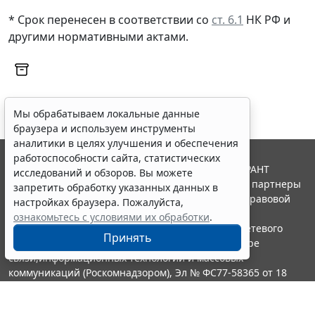
* Срок перенесен в соответствии со
ст. 6.1
НК РФ и
другими нормативными актами.
Мы обрабатываем локальные данные
браузера и используем инструменты
аналитики в целях улучшения и обеспечения
работоспособности сайта, статистических
© ООО "НПП "ГАРАНТ-СЕРВИС", 2026. Система ГАРАНТ
исследований и обзоров. Вы можете
выпускается с 1990 года. Компания "Гарант" и ее партнеры
запретить обработку указанных данных в
являются участниками Российской ассоциации правовой
настройках браузера. Пожалуйста,
информации ГАРАНТ.
ознакомьтесь с условиями их обработки
.
Портал ГАРАНТ.РУ зарегистрирован в качестве сетевого
Принять
издания Федеральной службой по надзору в сфере
связи,информационных технологий и массовых
коммуникаций (Роскомнадзором), Эл № ФС77-58365 от 18
июня 2014 года.
16+