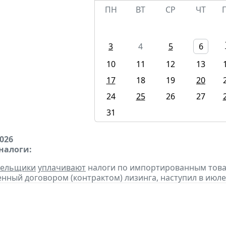
ПН
ВТ
СР
ЧТ
3
4
5
6
10
11
12
13
17
18
19
20
24
25
26
27
31
2026
налоги:
тельщики
уплачивают
налоги по импортированным товара
нный договором (контрактом) лизинга, наступил в июле