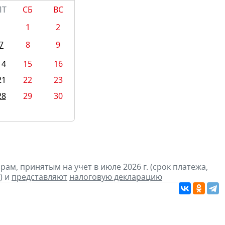
ПТ
СБ
ВС
1
2
7
8
9
14
15
16
21
22
23
28
29
30
м, принятым на учет в июле 2026 г. (срок платежа,
) и
представляют
налоговую декларацию