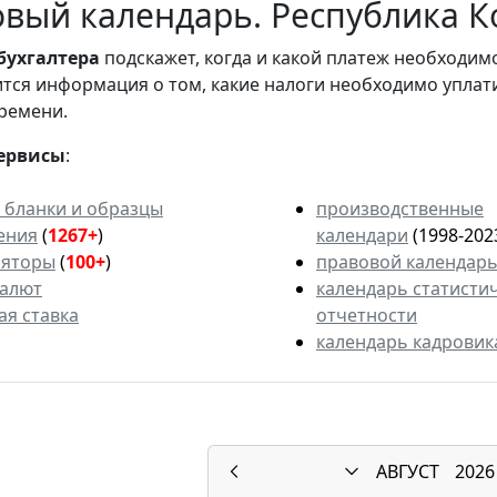
вый календарь. Республика Ко
бухгалтера
подскажет, когда и какой платеж необходи
вится информация о том, какие налоги необходимо уплат
ремени.
ервисы
:
 бланки и образцы
производственные
ения
(
1267+
)
календари
(1998-202
ляторы
(
100+
)
правовой календар
валют
календарь статисти
ая ставка
отчетности
календарь кадровик
АВГУСТ
2026