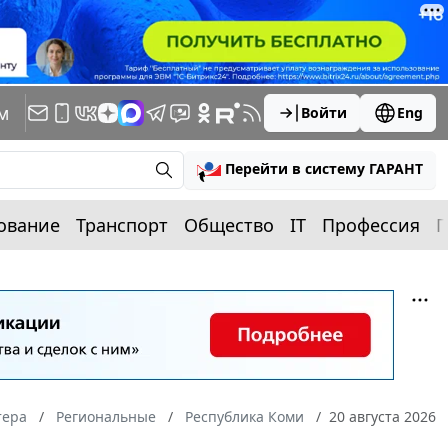
м
Войти
Eng
Перейти в систему ГАРАНТ
ование
Транспорт
Общество
IT
Профессия
П
тера
Региональные
Республика Коми
20 августа 2026