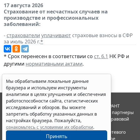
17 августа 2026
Страхование от несчастных случаев на
производстве и профессиональных
заболеваний:
-
страхователи
уплачивают
страховые взносы в СФР
за июль 2026 г.
*
* Срок перенесен в соответствии со
ст. 6.1
НК РФ и
другими
нормативными актами
.
Мы обрабатываем локальные данные
браузера и используем инструменты
аналитики в целях улучшения и обеспечения
работоспособности сайта, статистических
© ООО "НПП "ГАРАНТ-СЕРВИС", 2026. Система ГАРАНТ
исследований и обзоров. Вы можете
выпускается с 1990 года. Компания "Гарант" и ее партнеры
запретить обработку указанных данных в
являются участниками Российской ассоциации правовой
настройках браузера. Пожалуйста,
информации ГАРАНТ.
ознакомьтесь с условиями их обработки
.
Портал ГАРАНТ.РУ зарегистрирован в качестве сетевого
Принять
издания Федеральной службой по надзору в сфере