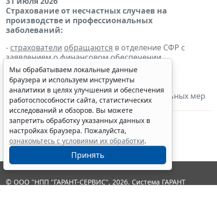
31 июля 2026
Страхование от несчастных случаев на
производстве и профессиональных
заболеваний:
-
страхователи
обращаются
в отделение СФР с
заявлением
о финансовом обеспечении
предупредительных мер по сокращению
Мы обрабатываем локальные данные
производственного травматизма и
браузера и используем инструменты
профессиональных заболеваний и
планом
аналитики в целях улучшения и обеспечения
финансового обеспечения предупредительных мер
работоспособности сайта, статистических
на 2026 г.
исследований и обзоров. Вы можете
запретить обработку указанных данных в
настройках браузера. Пожалуйста,
ознакомьтесь с условиями их обработки
.
Принять
© ООО "НПП "ГАРАНТ-СЕРВИС", 2026. Система ГАРАНТ
выпускается с 1990 года. Компания "Гарант" и ее партнеры
являются участниками Российской ассоциации правовой
информации ГАРАНТ.