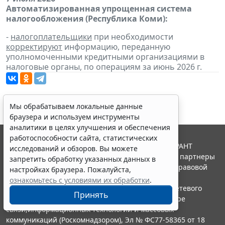
Автоматизированная упрощенная система
налогообложения (Республика Коми):
-
налогоплательщики
при необходимости
корректируют
информацию, переданную
уполномоченными кредитными организациями в
налоговые органы, по операциям за июнь 2026 г.
Мы обрабатываем локальные данные
браузера и используем инструменты
аналитики в целях улучшения и обеспечения
работоспособности сайта, статистических
© ООО "НПП "ГАРАНТ-СЕРВИС", 2026. Система ГАРАНТ
исследований и обзоров. Вы можете
выпускается с 1990 года. Компания "Гарант" и ее партнеры
запретить обработку указанных данных в
являются участниками Российской ассоциации правовой
настройках браузера. Пожалуйста,
информации ГАРАНТ.
ознакомьтесь с условиями их обработки
.
Портал ГАРАНТ.РУ зарегистрирован в качестве сетевого
Принять
издания Федеральной службой по надзору в сфере
связи,информационных технологий и массовых
коммуникаций (Роскомнадзором), Эл № ФС77-58365 от 18