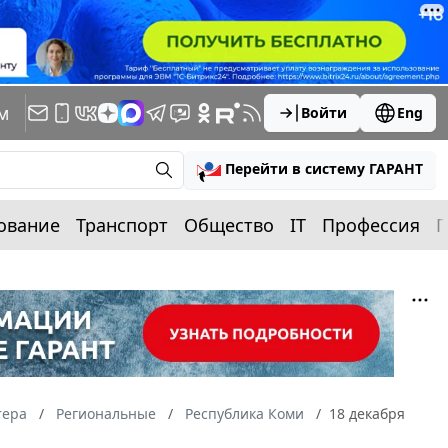
м
Войти
Eng
Перейти в систему ГАРАНТ
ование
Транспорт
Общество
IT
Профессия
П
тера
Региональные
Республика Коми
18 декабря