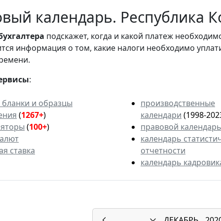
вый календарь. Республика Ко
бухгалтера
подскажет, когда и какой платеж необходи
вится информация о том, какие налоги необходимо уплат
ремени.
ервисы
:
 бланки и образцы
производственные
ения
(
1267+
)
календари
(1998-202
ляторы
(
100+
)
правовой календар
валют
календарь статисти
ая ставка
отчетности
календарь кадровик
ДЕКАБРЬ
202