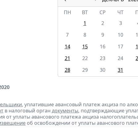
ПН
ВТ
СР
ЧТ
1
2
3
7
8
9
10
14
15
16
17
21
22
23
24
28
29
30
31
2020
тельщики
, уплатившие авансовый платеж акциза по алк
ют
в налоговый орган
документы
, подтверждающие уплату
я от уплаты авансового платежа акциза налогоплател
извещение
об освобождении от уплаты авансового плат