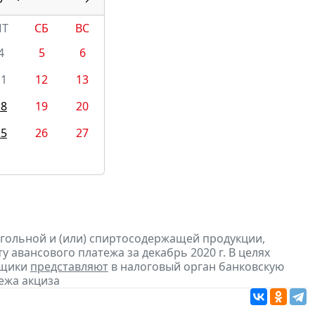
ПТ
СБ
ВС
4
5
6
11
12
13
18
19
20
25
26
27
огольной и (или) спиртосодержащей продукции,
 авансового платежа за декабрь 2020 г. В целях
ьщики
представляют
в налоговый орган банковскую
ежа акциза