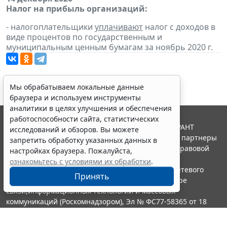
Налог на прибыль организаций:
- налогоплательщики
уплачивают
налог с доходов в
виде процентов по государственным и
муниципальным ценным бумагам за ноябрь 2020 г.
Мы обрабатываем локальные данные
браузера и используем инструменты
аналитики в целях улучшения и обеспечения
работоспособности сайта, статистических
© ООО "НПП "ГАРАНТ-СЕРВИС", 2026. Система ГАРАНТ
исследований и обзоров. Вы можете
выпускается с 1990 года. Компания "Гарант" и ее партнеры
запретить обработку указанных данных в
являются участниками Российской ассоциации правовой
настройках браузера. Пожалуйста,
информации ГАРАНТ.
ознакомьтесь с условиями их обработки
.
Портал ГАРАНТ.РУ зарегистрирован в качестве сетевого
Принять
издания Федеральной службой по надзору в сфере
связи,информационных технологий и массовых
коммуникаций (Роскомнадзором), Эл № ФС77-58365 от 18
июня 2014 года.