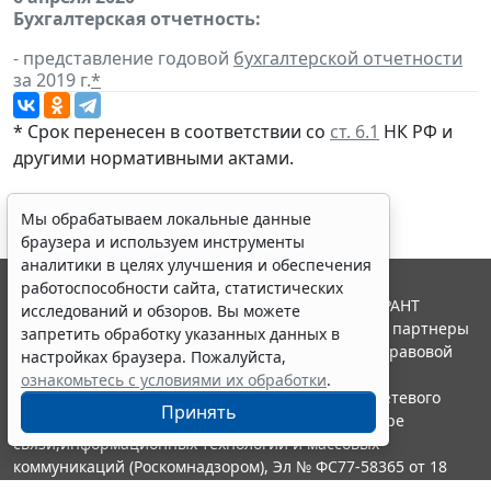
Бухгалтерская отчетность:
- представление годовой
бухгалтерской отчетности
за 2019 г.
*
* Срок перенесен в соответствии со
ст. 6.1
НК РФ и
другими нормативными актами.
Мы обрабатываем локальные данные
браузера и используем инструменты
аналитики в целях улучшения и обеспечения
работоспособности сайта, статистических
© ООО "НПП "ГАРАНТ-СЕРВИС", 2026. Система ГАРАНТ
исследований и обзоров. Вы можете
выпускается с 1990 года. Компания "Гарант" и ее партнеры
запретить обработку указанных данных в
являются участниками Российской ассоциации правовой
настройках браузера. Пожалуйста,
информации ГАРАНТ.
ознакомьтесь с условиями их обработки
.
Портал ГАРАНТ.РУ зарегистрирован в качестве сетевого
Принять
издания Федеральной службой по надзору в сфере
связи,информационных технологий и массовых
коммуникаций (Роскомнадзором), Эл № ФС77-58365 от 18
июня 2014 года.