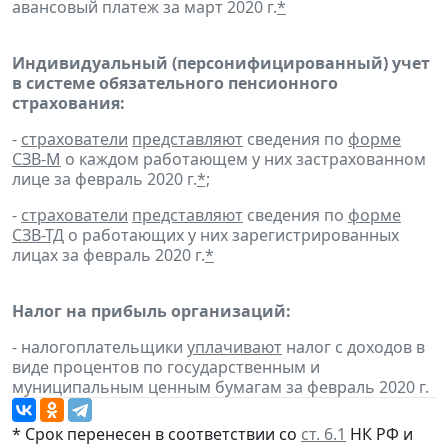
авансовый платеж за март 2020 г.
*
Индивидуальный (персонифицированный) учет
в системе обязательного пенсионного
страхования:
-
страхователи
представляют
сведения по
форме
СЗВ-М
о каждом работающем у них застрахованном
лице за февраль 2020 г.
*;
-
страхователи
представляют
сведения по
форме
СЗВ-ТД
о работающих у них зарегистрированных
лицах за февраль 2020 г.
*
Налог на прибыль организаций:
- налогоплательщики
уплачивают
налог с доходов в
виде процентов по государственным и
муниципальным ценным бумагам за февраль 2020 г.
* Срок перенесен в соответствии со
ст. 6.1
НК РФ и