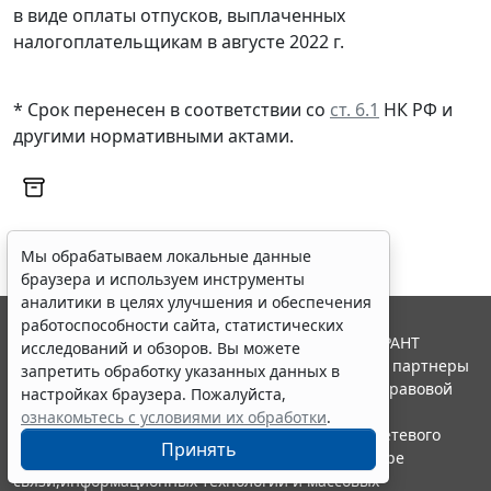
в виде оплаты отпусков, выплаченных
налогоплательщикам в августе 2022 г.
* Срок перенесен в соответствии со
ст. 6.1
НК РФ и
другими
нормативными актами
.
Мы обрабатываем локальные данные
браузера и используем инструменты
аналитики в целях улучшения и обеспечения
работоспособности сайта, статистических
© ООО "НПП "ГАРАНТ-СЕРВИС", 2026. Система ГАРАНТ
исследований и обзоров. Вы можете
выпускается с 1990 года. Компания "Гарант" и ее партнеры
запретить обработку указанных данных в
являются участниками Российской ассоциации правовой
настройках браузера. Пожалуйста,
информации ГАРАНТ.
ознакомьтесь с условиями их обработки
.
Портал ГАРАНТ.РУ зарегистрирован в качестве сетевого
Принять
издания Федеральной службой по надзору в сфере
связи,информационных технологий и массовых