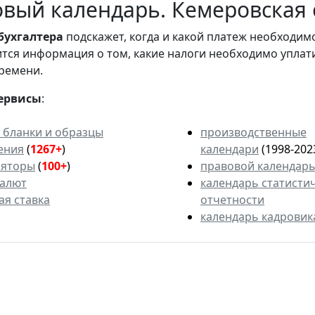
вый календарь. Кемеровская 
бухгалтера
подскажет, когда и какой платеж необходи
вится информация о том, какие налоги необходимо уплат
ремени.
ервисы
:
 бланки и образцы
производственные
ения
(
1267+
)
календари
(1998-202
ляторы
(
100+
)
правовой календар
валют
календарь статисти
ая ставка
отчетности
календарь кадровик