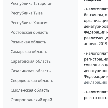
Республика Татарстан
- налогопла
Республика Тыва
бензином, о
организации
Республика Хакасия
денатуриров
Федерации и
Ростовская область
реализующих
Рязанская область
апрель 2019 г
Самарская область
- налогопла
регистрации
Саратовская область
совершающей
денатуриров
Сахалинская область
Федерации и
Свердловская область
декларацию
Смоленская область
- налогопл
реестр пост
Ставропольский край