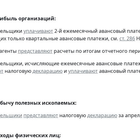
рибыль организаций:
ательщики
уплачивают
2-й ежемесячный авансовый платеж 
х только квартальные авансовые платежи, см.
ст. 286
Н
 агенты
представляют
расчеты по итогам отчетного пери
тельщики, исчисляющие ежемесячные авансовые платеж
ют
налоговую
декларацию
и
уплачивают
авансовый плате
обычу полезных ископаемых:
тельщики
представляют
налоговую
декларацию
за апрель
оходы физических лиц: