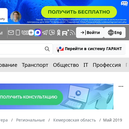
м
Войти
Eng
Перейти в систему ГАРАНТ
ование
Транспорт
Общество
IT
Профессия
П
тера
Региональные
Кемеровская область
Май 2019