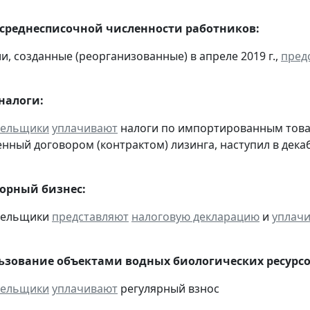
 среднесписочной численности работников:
и, созданные (реорганизованные) в апреле 2019 г.,
пред
налоги:
тельщики
уплачивают
налоги по импортированным товара
нный договором (контрактом) лизинга, наступил в дека
горный бизнес:
ательщики
представляют
налоговую декларацию
и
уплач
льзование объектами водных биологических ресурсо
тельщики
уплачивают
регулярный взнос