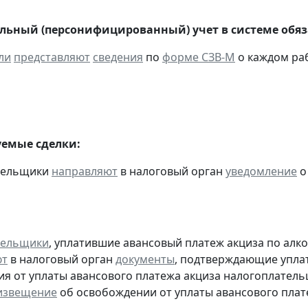
ьный (персонифицированный) учет в системе обяза
ли
представляют
сведения
по
форме СЗВ-М
о каждом раб
емые сделки:
ательщики
направляют
в налоговый орган
уведомление
о
тельщики
, уплатившие авансовый платеж акциза по алк
ют
в налоговый орган
документы
, подтверждающие уплату
я от уплаты авансового платежа акциза налогоплател
извещение
об освобождении от уплаты авансового плат