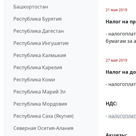
Башкортостан
21 мая 2019
Республика Бурятия
Налог на п
Республика Дагестан
- налогопл
бумагам за а
Республика Ингушетия
Республика Калмыкия
27 мая 2019
Республика Карелия
Налог на д
Республика Коми
- налогопл
Республика Марий Эл
НДС:
Республика Мордовия
-
налогопла
Республика Саха (Якутия)
Северная Осетия-Алания
Акцизы: