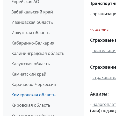
Еврейская АО
Транспортн
Забайкальский край
- организац
Ивановская область
15 мая 2019
Иркутская область
Страховые 
Кабардино-Балкария
-
плательщи
Калининградская область
Калужская область
Страховани
Камчатский край
-
страховате
Карачаево-Черкессия
Акцизы:
Кемеровская область
-
налогопла
Кировская область
(или) подак
Костромская область