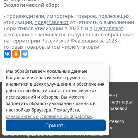
Экологический сбор:
- производители, импортеры товаров, подлежащих
утилизации,
представляют
отчетность о выполнении
нормативов утилизации в 2023 г. и
представляют
декларацию
о количестве выпущенных в обращение
на территории Российской Федерации за 2023 г.
готовых товаров, в том числе упаковки
Мы обрабатываем локальные данные
браузера и используем инструменты
аналитики в целях улучшения и обеспечения
работоспособности сайта, статистических
© ООО "НПП "ГАРАНТ-СЕРВИС", 2026. Система ГАРАНТ
исследований и обзоров. Вы можете
выпускается с 1990 года. Компания "Гарант" и ее партнеры
запретить обработку указанных данных в
являются участниками Российской ассоциации правовой
настройках браузера. Пожалуйста,
информации ГАРАНТ.
ознакомьтесь с условиями их обработки
.
Портал ГАРАНТ.РУ зарегистрирован в качестве сетевого
Принять
издания Федеральной службой по надзору в сфере
связи,информационных технологий и массовых