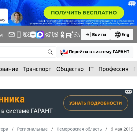
м
Войти
Eng
Перейти в систему ГАРАНТ
ование
Транспорт
Общество
IT
Профессия
П
тера
Региональные
Кемеровская область
6 мая 2019