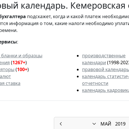
вый календарь. Кемеровская о
бухгалтера
подскажет, когда и какой платеж необходи
вится информация о том, какие налоги необходимо уплат
ремени.
ервисы
:
 бланки и образцы
производственные
ения
(
1267+
)
календари
(1998-202
ляторы
(
100+
)
правовой календар
валют
календарь статисти
ая ставка
отчетности
календарь кадровик
МАЙ
2019