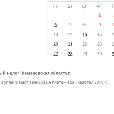
ПН
ВТ
СР
ЧТ
1
2
6
7
8*
9
13
14
15
16
20
21
22
23
27
28
29
30
ый налог (Кемеровская область):
ии
уплачивают
авансовые платежи за I квартал 2019 г.