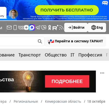
м
Войти
Eng
Перейти в систему ГАРАНТ
ование
Транспорт
Общество
IT
Профессия
П
тера
Региональные
Кемеровская область
18 октября