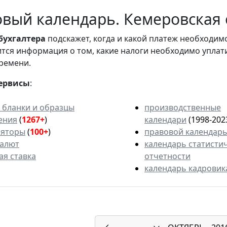
вый календарь. Кемеровская о
бухгалтера
подскажет, когда и какой платеж необходи
вится информация о том, какие налоги необходимо уплат
ремени.
ервисы
:
 бланки и образцы
производственные
ения
(
1267+
)
календари
(1998-202
ляторы
(
100+
)
правовой календар
валют
календарь статисти
ая ставка
отчетности
календарь кадровик