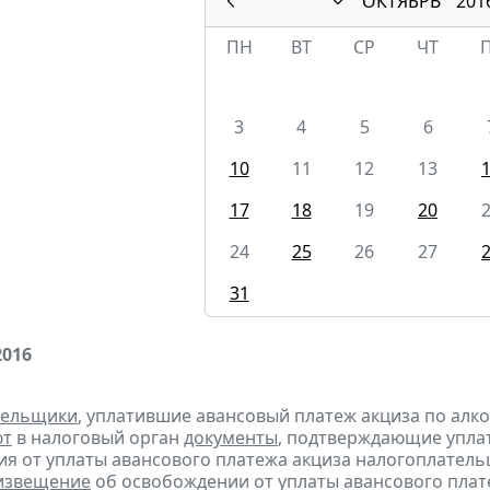
ОКТЯБРЬ
201
ПН
ВТ
СР
ЧТ
3
4
5
6
10
11
12
13
17
18
19
20
24
25
26
27
31
2016
тельщики
, уплатившие авансовый платеж акциза по алк
ют
в налоговый орган
документы
, подтверждающие уплату
я от уплаты авансового платежа акциза налогоплател
извещение
об освобождении от уплаты авансового плат