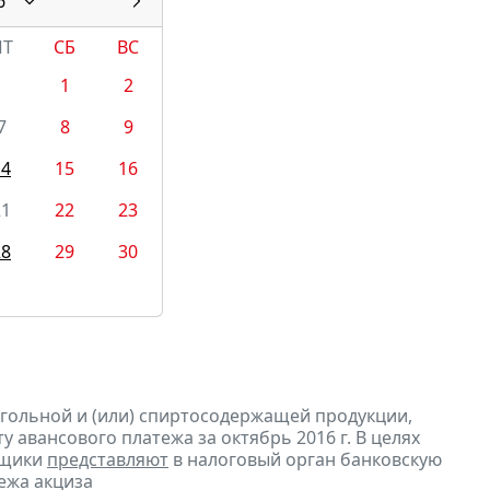
6
ПТ
СБ
ВС
1
2
7
8
9
14
15
16
21
22
23
28
29
30
огольной и (или) спиртосодержащей продукции,
 авансового платежа за октябрь 2016 г. В целях
ьщики
представляют
в налоговый орган банковскую
ежа акциза