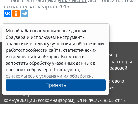
- налогоплательщики
уплачивают
авансовый платеж
по налогу за I квартал 2015 г.
Мы обрабатываем локальные данные
браузера и используем инструменты
аналитики в целях улучшения и обеспечения
работоспособности сайта, статистических
© ООО "НПП "ГАРАНТ-СЕРВИС", 2026. Система ГАРАНТ
исследований и обзоров. Вы можете
выпускается с 1990 года. Компания "Гарант" и ее партнеры
запретить обработку указанных данных в
являются участниками Российской ассоциации правовой
настройках браузера. Пожалуйста,
информации ГАРАНТ.
ознакомьтесь с условиями их обработки
.
Портал ГАРАНТ.РУ зарегистрирован в качестве сетевого
Принять
издания Федеральной службой по надзору в сфере
связи,информационных технологий и массовых
коммуникаций (Роскомнадзором), Эл № ФС77-58365 от 18
июня 2014 года.
16+
Контакты
8-800-200-88-88