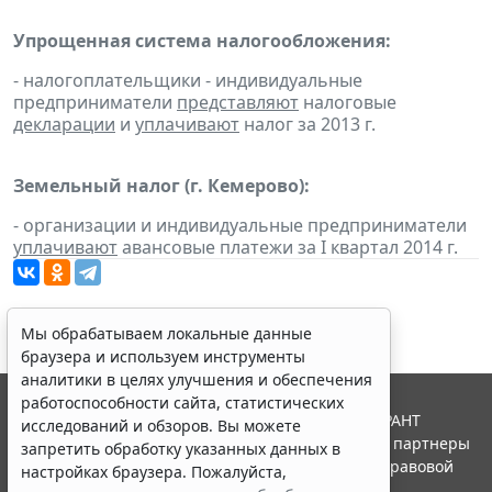
Упрощенная система налогообложения:
- налогоплательщики - индивидуальные
предприниматели
представляют
налоговые
декларации
и
уплачивают
налог за 2013 г.
Земельный налог (г. Кемерово):
- организации и индивидуальные предприниматели
уплачивают
авансовые платежи за I квартал 2014 г.
Мы обрабатываем локальные данные
браузера и используем инструменты
аналитики в целях улучшения и обеспечения
работоспособности сайта, статистических
© ООО "НПП "ГАРАНТ-СЕРВИС", 2026. Система ГАРАНТ
исследований и обзоров. Вы можете
выпускается с 1990 года. Компания "Гарант" и ее партнеры
запретить обработку указанных данных в
являются участниками Российской ассоциации правовой
настройках браузера. Пожалуйста,
информации ГАРАНТ.