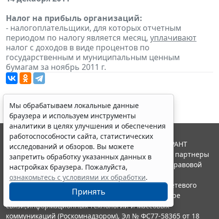
Налог на прибыль организаций:
- налогоплательщики, для которых отчетным
периодом по налогу является месяц,
уплачивают
налог с доходов в виде процентов по
государственным и муниципальным ценным
бумагам за ноябрь 2011 г.
Мы обрабатываем локальные данные
браузера и используем инструменты
аналитики в целях улучшения и обеспечения
работоспособности сайта, статистических
© ООО "НПП "ГАРАНТ-СЕРВИС", 2026. Система ГАРАНТ
исследований и обзоров. Вы можете
выпускается с 1990 года. Компания "Гарант" и ее партнеры
запретить обработку указанных данных в
являются участниками Российской ассоциации правовой
настройках браузера. Пожалуйста,
информации ГАРАНТ.
ознакомьтесь с условиями их обработки
.
Портал ГАРАНТ.РУ зарегистрирован в качестве сетевого
Принять
издания Федеральной службой по надзору в сфере
связи,информационных технологий и массовых
коммуникаций (Роскомнадзором), Эл № ФС77-58365 от 18