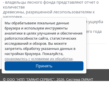
- владельцы лесного фонда представляют отчет о
количестве
древесины, разрешенной лесопользователям к
заготовке,
платежах за древесину, о суммах неустоек и ущерба
Мы обрабатываем локальные данные
за
браузера и используем инструменты
лесонарушения за истекший период текущего года
аналитики в целях улучшения и обеспечения
по состоянию
работоспособности сайта, статистических
на 15 декабря 2010 г. включительно
исследований и обзоров. Вы можете
запретить обработку указанных данных в
настройках браузера. Пожалуйста,
ознакомьтесь с условиями их обработки
.
Принять
© ООО "НПП "ГАРАНТ-СЕРВИС", 2026. Система ГАРАНТ
выпускается с 1990 года. Компания "Гарант" и ее партнеры
являются участниками Российской ассоциации правовой
информации ГАРАНТ.
Контакты
8-800-200-88-88