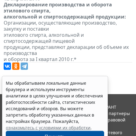
Декларирование производства и оборота
этилового спирта,
алкогольной и спиртосодержащей продукции:
Организации, осуществляющие производство,
закупку и поставки
этилового спирта, алкогольной и
спиртосодержащей пищевой
продукции, представляют декларации об объеме их
производства
и оборота за I квартал 2010 г.*
Мы обрабатываем локальные данные
браузера и используем инструменты
аналитики в целях улучшения и обеспечения
работоспособности сайта, статистических
© ООО "НПП "ГАРАНТ-СЕРВИС", 2026. Система ГАРАНТ
исследований и обзоров. Вы можете
выпускается с 1990 года. Компания "Гарант" и ее партнеры
запретить обработку указанных данных в
являются участниками Российской ассоциации правовой
настройках браузера. Пожалуйста,
информации ГАРАНТ.
ознакомьтесь с условиями их обработки
.
Портал ГАРАНТ.РУ зарегистрирован в качестве сетевого