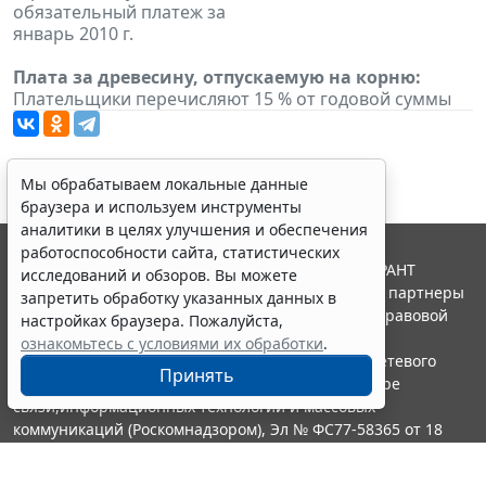
обязательный платеж за
январь 2010 г.
Плата за древесину, отпускаемую на корню:
Плательщики перечисляют 15 % от годовой суммы
Мы обрабатываем локальные данные
браузера и используем инструменты
аналитики в целях улучшения и обеспечения
работоспособности сайта, статистических
© ООО "НПП "ГАРАНТ-СЕРВИС", 2026. Система ГАРАНТ
исследований и обзоров. Вы можете
выпускается с 1990 года. Компания "Гарант" и ее партнеры
запретить обработку указанных данных в
являются участниками Российской ассоциации правовой
настройках браузера. Пожалуйста,
информации ГАРАНТ.
ознакомьтесь с условиями их обработки
.
Портал ГАРАНТ.РУ зарегистрирован в качестве сетевого
Принять
издания Федеральной службой по надзору в сфере
связи,информационных технологий и массовых
коммуникаций (Роскомнадзором), Эл № ФС77-58365 от 18
июня 2014 года.