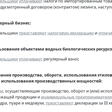
тельщики
уплачивают
налоги по импортированным товара
едусмотренный договором (контрактом) лизинга, наступ
горный бизнес:
ательщики
представляют
налоговую декларацию
и
уплач
льзование объектами водных биологических ресурсо
тельщики
уплачивают
регулярный взнос
ание производства, оборота, использования этило
 использования производственных мощностей:
ии
, осуществляющие производство, оборот и (или) испо
ржащей продукции и
индивидуальные предприниматели
дра, пуаре и медовухи,
представляют
декларации за III к