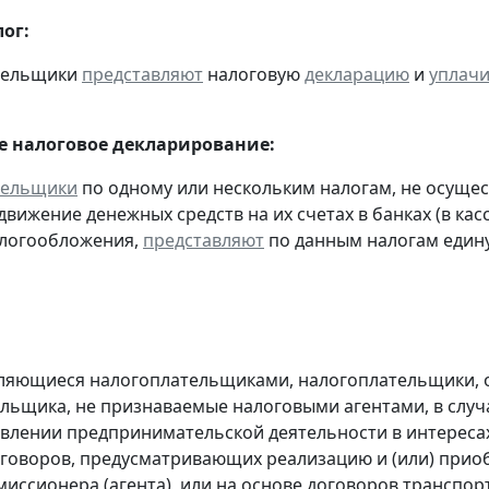
ог:
ательщики
представляют
налоговую
декларацию
и
уплач
 налоговое декларирование:
тельщики
по одному или нескольким налогам, не осуще
движение денежных средств на их счетах в банках (в ка
алогообложения,
представляют
по данным налогам един
являющиеся налогоплательщиками, налогоплательщики,
льщика, не признаваемые налоговыми агентами, в случа
влении предпринимательской деятельности в интересах
оговоров, предусматривающих реализацию и (или) приоб
миссионера (агента), или на основе договоров транспо