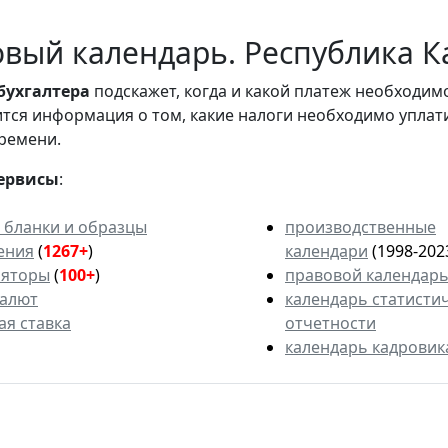
вый календарь. Республика К
бухгалтера
подскажет, когда и какой платеж необходи
вится информация о том, какие налоги необходимо уплат
ремени.
ервисы
:
 бланки и образцы
производственные
ения
(
1267+
)
календари
(1998-202
ляторы
(
100+
)
правовой календар
валют
календарь статисти
ая ставка
отчетности
календарь кадровик