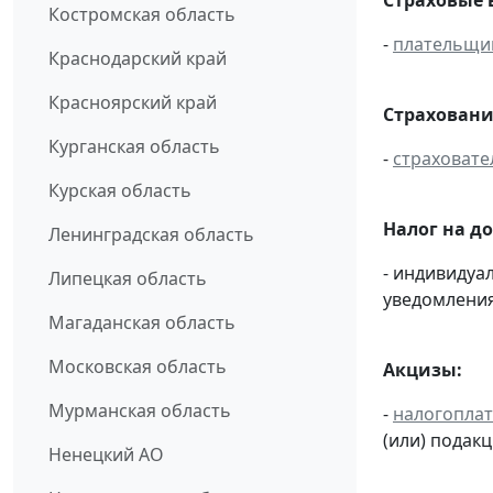
Костромская область
-
плательщи
Краснодарский край
Красноярский край
Страховани
Курганская область
-
страховате
Курская область
Налог на д
Ленинградская область
- индивиду
Липецкая область
уведомления
Магаданская область
Московская область
Акцизы:
Мурманская область
-
налогопла
(или) подак
Ненецкий АО