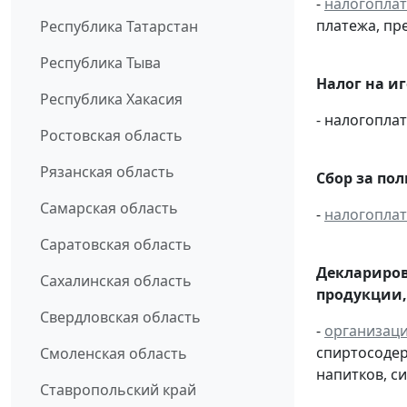
-
налогопла
платежа, пр
Республика Татарстан
Республика Тыва
Налог на и
Республика Хакасия
- налогопл
Ростовская область
Рязанская область
Сбор за по
Самарская область
-
налогопла
Саратовская область
Деклариров
Сахалинская область
продукции,
Свердловская область
-
организац
спиртосоде
Смоленская область
напитков, си
Ставропольский край