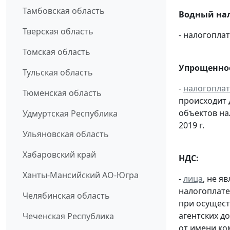
Тамбовская область
Водный нал
Тверская область
- налогопл
Томская область
Упрощенное
Тульская область
-
налогопла
Тюменская область
происходит 
объектов н
Удмуртская Республика
2019 г.
Ульяновская область
Хабаровский край
НДС:
Ханты-Мансийский АО-Югра
-
лица
, не 
налогоплате
Челябинская область
при осущест
агентских д
Чеченская Республика
от имени ко