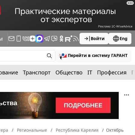
м
Войти
Eng
Перейти в систему ГАРАНТ
ование
Транспорт
Общество
IT
Профессия
П
тера
Региональные
Республика Карелия
Октябрь