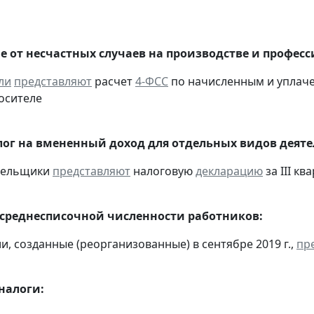
е от несчастных случаев на производстве и профес
ли
представляют
расчет
4-ФСС
по начисленным и уплачен
осителе
ог на вмененный доход для отдельных видов деяте
ательщики
представляют
налоговую
декларацию
за III ква
 среднесписочной численности работников:
и, созданные (реорганизованные) в сентябре 2019 г.,
пр
налоги: