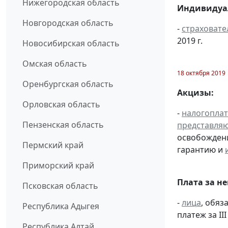
Нижегородская область
Индивидуал
Новгородская область
-
страховате
2019 г.
Новосибирская область
Омская область
18 октября 2019
Оренбургская область
Акцизы:
Орловская область
-
налогопла
Пензенская область
представля
освобождени
Пермский край
гарантию и
Приморский край
Плата за н
Псковская область
-
лица
, обяз
Республика Адыгея
платеж за III
Республика Алтай