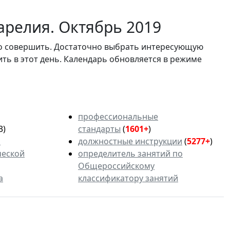
арелия. Октябрь 2019
мо совершить. Достаточно выбрать интересующую
ить в этот день. Календарь обновляется в режиме
профессиональные
3)
стандарты
(
1601+
)
ь
должностные инструкции
(
5277+
)
ческой
определитель занятий по
Общероссийскому
а
классификатору занятий