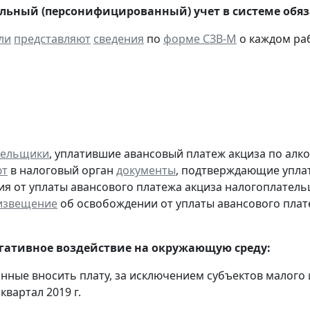
ьный (персонифицированный) учет в системе обяза
ли
представляют
сведения
по
форме СЗВ-М
о каждом ра
тельщики
, уплатившие авансовый платеж акциза по алк
ют
в налоговый орган
документы
, подтверждающие уплату
я от уплаты авансового платежа акциза налогоплател
извещение
об освобождении от уплаты авансового плат
егативное воздействие на окружающую среду:
анные вносить плату, за исключением субъектов малого
 квартал 2019 г.