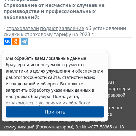
Страхование от несчастных случаев на
производстве и профессиональных
заболеваний:
-
страхователи
подают
заявление
об установлении
скидки к страховому тарифу на 2023 г.
Мы обрабатываем локальные данные
браузера и используем инструменты
аналитики в целях улучшения и обеспечения
работоспособности сайта, статистических
© ООО "НПП "ГАРАНТ-СЕРВИС", 2026. Система ГАРАНТ
исследований и обзоров. Вы можете
выпускается с 1990 года. Компания "Гарант" и ее партнеры
запретить обработку указанных данных в
являются участниками Российской ассоциации правовой
настройках браузера. Пожалуйста,
информации ГАРАНТ.
ознакомьтесь с условиями их обработки
.
Портал ГАРАНТ.РУ зарегистрирован в качестве сетевого
Принять
издания Федеральной службой по надзору в сфере
связи,информационных технологий и массовых
коммуникаций (Роскомнадзором), Эл № ФС77-58365 от 18
июня 2014 года.