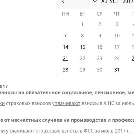
АВГУСТ
2017
ПН
ВТ
СР
ЧТ
1
2
3
7
8
9
10
14
15
16
17
21
22
23
24
28
29
30
31
2017
взносы на обязательное социальное, пенсионное, м
ки
страховых взносов
уплачивают
взносы в ФНС за июль 
е от несчастных случаев на производстве и профес
ли
уплачивают
страховые взносы в ФСС за июль 2017 г.