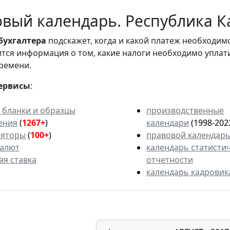
вый календарь. Республика Ка
бухгалтера
подскажет, когда и какой платеж необходи
вится информация о том, какие налоги необходимо уплат
ремени.
ервисы
:
 бланки и образцы
производственные
ения
(
1267+
)
календари
(1998-202
ляторы
(
100+
)
правовой календар
валют
календарь статисти
ая ставка
отчетности
календарь кадровик