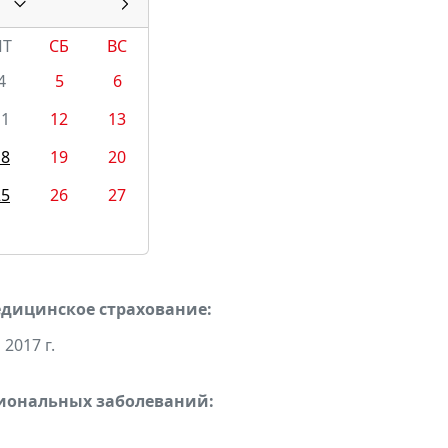
ПТ
СБ
ВС
4
5
6
11
12
13
18
19
20
25
26
27
едицинское страхование:
2017 г.
сиональных заболеваний: