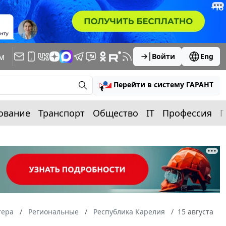
м
Войти
Eng
Перейти в систему ГАРАНТ
ование
Транспорт
Общество
IT
Профессия
П
тера
Региональные
Республика Карелия
15 августа