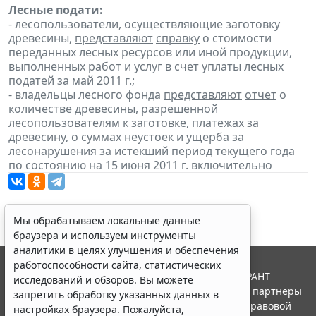
Лесные подати:
- лесопользователи, осуществляющие заготовку
древесины,
представляют
справку
о стоимости
переданных лесных ресурсов или иной продукции,
выполненных работ и услуг в счет уплаты лесных
податей за май 2011 г.;
- владельцы лесного фонда
представляют
отчет
о
количестве древесины, разрешенной
лесопользователям к заготовке, платежах за
древесину, о суммах неустоек и ущерба за
лесонарушения за истекший период текущего года
по состоянию на 15 июня 2011 г. включительно
Мы обрабатываем локальные данные
браузера и используем инструменты
аналитики в целях улучшения и обеспечения
работоспособности сайта, статистических
© ООО "НПП "ГАРАНТ-СЕРВИС", 2026. Система ГАРАНТ
исследований и обзоров. Вы можете
выпускается с 1990 года. Компания "Гарант" и ее партнеры
запретить обработку указанных данных в
являются участниками Российской ассоциации правовой
настройках браузера. Пожалуйста,