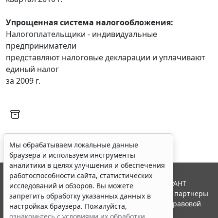
Упрощенная система налогообложения:
Налогоплательщики - индивидуальные
предприниматели
представляют налоговые декларации и уплачивают
единый налог
за 2009 г.
Мы обрабатываем локальные данные
браузера и используем инструменты
аналитики в целях улучшения и обеспечения
работоспособности сайта, статистических
© ООО "НПП "ГАРАНТ-СЕРВИС", 2026. Система ГАРАНТ
исследований и обзоров. Вы можете
выпускается с 1990 года. Компания "Гарант" и ее партнеры
запретить обработку указанных данных в
являются участниками Российской ассоциации правовой
настройках браузера. Пожалуйста,
информации ГАРАНТ.
ознакомьтесь с условиями их обработки
.