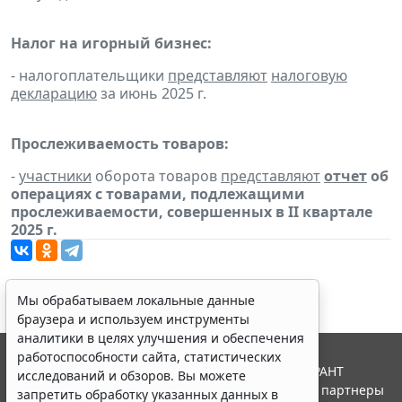
Налог на игорный бизнес:
- налогоплательщики
представляют
налоговую
декларацию
за июнь 2025 г.
Прослеживаемость товаров:
-
участники
оборота товаров
представляют
отчет
об
операциях с товарами, подлежащими
прослеживаемости, совершенных в II квартале
2025 г.
Мы обрабатываем локальные данные
браузера и используем инструменты
аналитики в целях улучшения и обеспечения
работоспособности сайта, статистических
© ООО "НПП "ГАРАНТ-СЕРВИС", 2026. Система ГАРАНТ
исследований и обзоров. Вы можете
выпускается с 1990 года. Компания "Гарант" и ее партнеры
запретить обработку указанных данных в