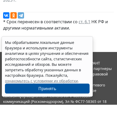
2023 г.
* Срок перенесен в соответствии со
ст. 6.1
НК РФ и
другими
нормативными актами
.
Мы обрабатываем локальные данные
браузера и используем инструменты
аналитики в целях улучшения и обеспечения
работоспособности сайта, статистических
© ООО "НПП "ГАРАНТ-СЕРВИС", 2026. Система ГАРАНТ
исследований и обзоров. Вы можете
выпускается с 1990 года. Компания "Гарант" и ее партнеры
запретить обработку указанных данных в
являются участниками Российской ассоциации правовой
настройках браузера. Пожалуйста,
информации ГАРАНТ.
ознакомьтесь с условиями их обработки
.
Портал ГАРАНТ.РУ зарегистрирован в качестве сетевого
Принять
издания Федеральной службой по надзору в сфере
связи,информационных технологий и массовых
коммуникаций (Роскомнадзором), Эл № ФС77-58365 от 18
июня 2014 года.
16+