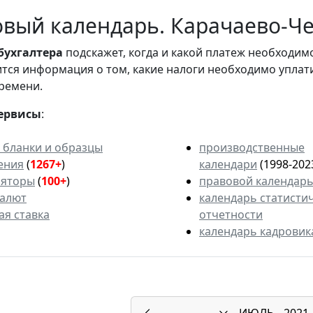
вый календарь. Карачаево-Чер
бухгалтера
подскажет, когда и какой платеж необходи
вится информация о том, какие налоги необходимо уплат
ремени.
ервисы
:
 бланки и образцы
производственные
ения
(
1267+
)
календари
(1998-202
ляторы
(
100+
)
правовой календар
валют
календарь статисти
ая ставка
отчетности
календарь кадровик
ИЮЛЬ
2021