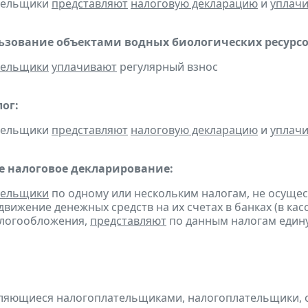
ательщики
представляют
налоговую декларацию
и
уплач
льзование объектами водных биологических ресурсо
тельщики
уплачивают
регулярный взнос
ог:
ательщики
представляют
налоговую декларацию
и
уплач
 налоговое декларирование:
тельщики
по одному или нескольким налогам, не осуще
движение денежных средств на их счетах в банках (в ка
алогообложения,
представляют
по данным налогам един
являющиеся налогоплательщиками, налогоплательщики,