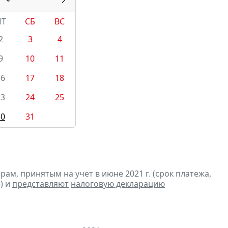
ПТ
СБ
ВС
2
3
4
9
10
11
16
17
18
23
24
25
30
31
м, принятым на учет в июне 2021 г. (срок платежа,
) и
представляют
налоговую декларацию