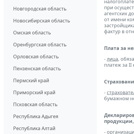
налогоплате
при осущест
Новгородская область
агентских д
от имени ко
Новосибирская область
застройщик
фактур в от
Омская область
Оренбургская область
Плата за н
Орловская область
-
лица
, обяз
платеж за II 
Пензенская область
Пермский край
Страховани
Приморский край
-
страховате
бумажном н
Псковская область
Деклариров
Республика Адыгея
продукции,
Республика Алтай
- организац