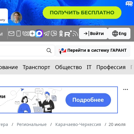
м
Войти
Eng
Перейти в систему ГАРАНТ
ование
Транспорт
Общество
IT
Профессия
П
тера
Региональные
Карачаево-Черкессия
20 июля