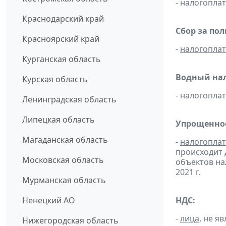
- налогопл
Краснодарский край
Сбор за по
Красноярский край
-
налогопла
Курганская область
Водный нал
Курская область
- налогопл
Ленинградская область
Липецкая область
Упрощенное
Магаданская область
-
налогопла
происходит 
Московская область
объектов н
2021 г.
Мурманская область
Ненецкий АО
НДС:
-
лица
, не 
Нижегородская область