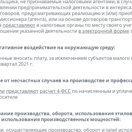
льщика, не признаваемые налоговыми агентами, в случа
влении предпринимательской деятельности в интересах
оговоров, предусматривающих реализацию и (или) приоб
миссионера (агента), или на основе договоров транспо
а
представляют
в налоговые органы по месту своего уче
ношении указанной деятельности
в электронной форме
з
егативное воздействие на окружающую среду:
анные вносить плату, за исключением субъектов малого
квартал 2021 г.
е от несчастных случаев на производстве и профес
ли
представляют
расчет 4-ФСС
по начисленным и уплачен
осителе
ание производства, оборота, использования этило
 использования производственных мощностей:
ии, осуществляющие производство, оборот и (или) испо