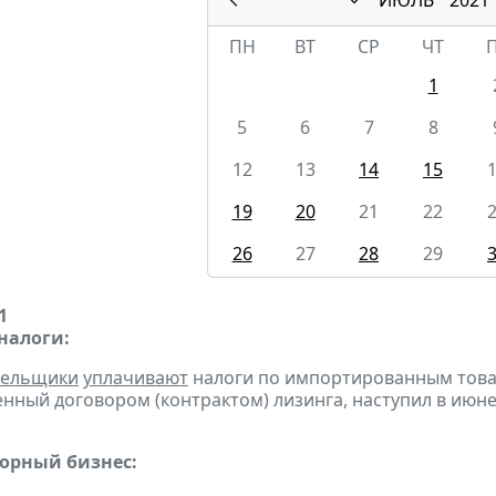
ПН
ВТ
СР
ЧТ
1
5
6
7
8
12
13
14
15
19
20
21
22
26
27
28
29
1
налоги:
тельщики
уплачивают
налоги по импортированным товара
нный договором (контрактом) лизинга, наступил в июне
горный бизнес: