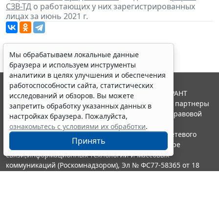
СЗВ-ТД
о работающих у них зарегистрированных
лицах за июнь 2021 г.
Мы обрабатываем локальные данные
браузера и используем инструменты
аналитики в целях улучшения и обеспечения
работоспособности сайта, статистических
© ООО "НПП "ГАРАНТ-СЕРВИС", 2026. Система ГАРАНТ
исследований и обзоров. Вы можете
выпускается с 1990 года. Компания "Гарант" и ее партнеры
запретить обработку указанных данных в
являются участниками Российской ассоциации правовой
настройках браузера. Пожалуйста,
информации ГАРАНТ.
ознакомьтесь с условиями их обработки
.
Портал ГАРАНТ.РУ зарегистрирован в качестве сетевого
Принять
издания Федеральной службой по надзору в сфере
связи,информационных технологий и массовых
коммуникаций (Роскомнадзором), Эл № ФС77-58365 от 18
июня 2014 года.
16+
Контакты
8-800-200-88-88