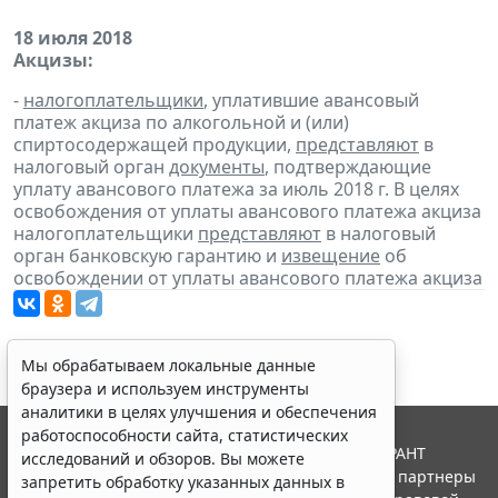
18 июля 2018
Акцизы:
-
налогоплательщики
, уплатившие авансовый
платеж акциза по алкогольной и (или)
спиртосодержащей продукции,
представляют
в
налоговый орган
документы
, подтверждающие
уплату авансового платежа за июль 2018 г. В целях
освобождения от уплаты авансового платежа акциза
налогоплательщики
представляют
в налоговый
орган банковскую гарантию и
извещение
об
освобождении от уплаты авансового платежа акциза
Мы обрабатываем локальные данные
браузера и используем инструменты
аналитики в целях улучшения и обеспечения
работоспособности сайта, статистических
© ООО "НПП "ГАРАНТ-СЕРВИС", 2026. Система ГАРАНТ
исследований и обзоров. Вы можете
выпускается с 1990 года. Компания "Гарант" и ее партнеры
запретить обработку указанных данных в