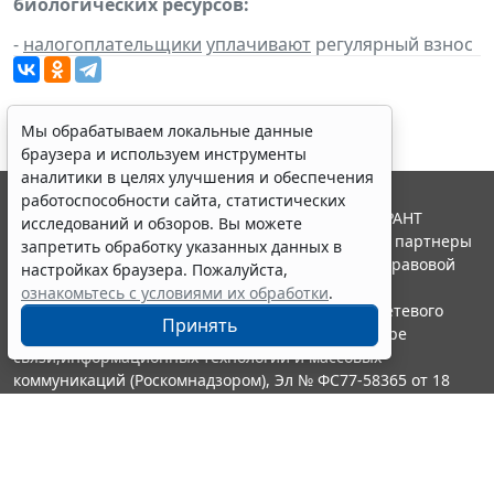
биологических ресурсов:
-
налогоплательщики
уплачивают
регулярный взнос
Мы обрабатываем локальные данные
браузера и используем инструменты
аналитики в целях улучшения и обеспечения
работоспособности сайта, статистических
© ООО "НПП "ГАРАНТ-СЕРВИС", 2026. Система ГАРАНТ
исследований и обзоров. Вы можете
выпускается с 1990 года. Компания "Гарант" и ее партнеры
запретить обработку указанных данных в
являются участниками Российской ассоциации правовой
настройках браузера. Пожалуйста,
информации ГАРАНТ.
ознакомьтесь с условиями их обработки
.
Портал ГАРАНТ.РУ зарегистрирован в качестве сетевого
Принять
издания Федеральной службой по надзору в сфере
связи,информационных технологий и массовых
коммуникаций (Роскомнадзором), Эл № ФС77-58365 от 18
июня 2014 года.
16+
Контакты
8-800-200-88-88